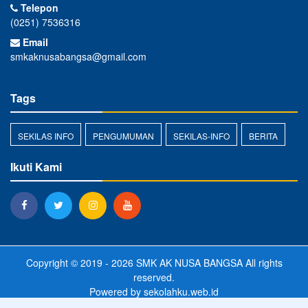
Telepon
(0251) 7536316
Email
smkaknusabangsa@gmail.com
Tags
SEKILAS INFO
PENGUMUMAN
SEKILAS-INFO
BERITA
Ikuti Kami
Copyright © 2019 - 2026
SMK AK NUSA BANGSA
All rights
reserved.
Powered by
sekolahku.web.id