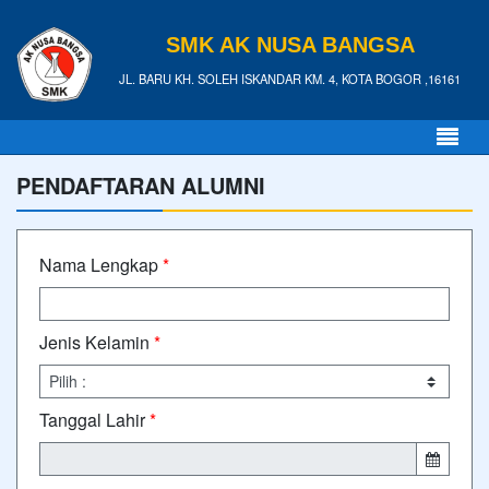
SMK AK NUSA BANGSA
JL. BARU KH. SOLEH ISKANDAR KM. 4, KOTA BOGOR ,16161
PENDAFTARAN ALUMNI
Nama Lengkap
*
Jenis Kelamin
*
Tanggal Lahir
*