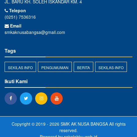
JL. BARU KH. SOLEH ISKANDAR KM. 4
Telepon
(0251) 7536316
Email
smkaknusabangsa@gmail.com
Tags
SEKILAS INFO
PENGUMUMAN
BERITA
SEKILAS-INFO
Ikuti Kami
Copyright © 2019 - 2026
SMK AK NUSA BANGSA
All rights
reserved.
Powered by
sekolahku.web.id